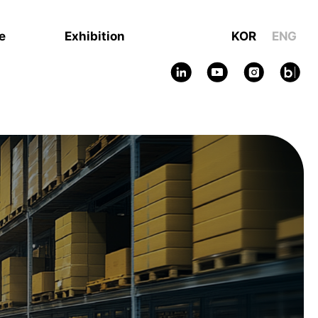
e
Exhibition
KOR
ENG